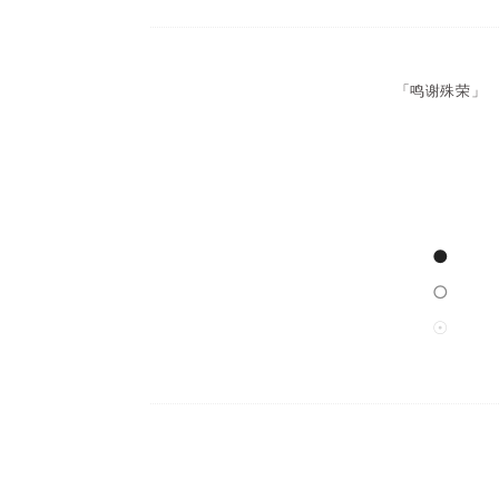
鸣谢殊荣
「
」
●
○
☉