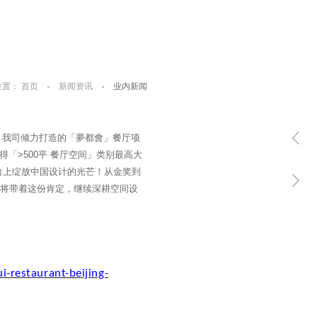
位置：
首页
新闻资讯
业内新闻
中，我司倾力打造的「夢都會」餐厅项
「>500平 餐厅空间」类别最高大
际舞台上绽放中国设计的光芒！从金奖到
，我们将带着这份肯定，继续深耕空间设
i-restaurant-beijing-