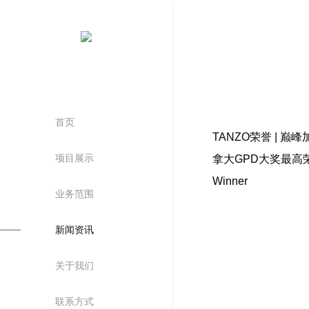
首页
TANZO荣誉 | 巅
项目展示
拿大GPD大奖最高荣
Winner
业务范围
新闻资讯
关于我们
公司简介
联系方式
主创设计师