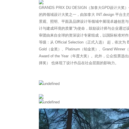
GRANDS PRIX DU DESIGN（加拿大GPD设计大
的跨领域设计大奖之一，由加拿大 INT.design 平
景观、照明、平面及品牌设计等领域中展现卓越创意与
计与建成环境的质量”为使命，鼓励设计师与企业通过
审团由来自全球的资深设计专家组成，以国际标准对作
等级：从 Official Selection（正式入选） 起，依次为
Gold（⾦奖）、Platinum（铂金奖）、Grand Wi
Award of the Year（年度大奖）。此外，公众投票选出的 P
择奖） 也体现了设计作品在社会层面的影响力。