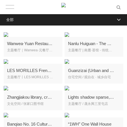
全部
Wanwea·Yuan Restaurant--The feast of the Taotie after the Shang-Hai Jing
Nanlu Huiguan - The Modern Expression of Traditions
主题餐厅｜Wanwea·元餐厅-山海经后饕餮宴
主题餐厅 | 南麓·荟馆 - 传统当代化系列
LES MORILLES French Restaurant
Guanzizai (Urban and rural housing)
主题餐厅丨LES MORILLES 樂·墨瑞法餐厅
住宅空间 / 观自在 · 城乡自宅
Zhangjiakou library, creating the spiritual breath of the city
Lights shadow sparse, reflecting the world is not beautiful
文化空间 / 张家口图书馆
主题餐厅 / 晟永興三里屯店
Banqiao No. 16 Cultural Space Reconstruction
“1WH” One Wall House