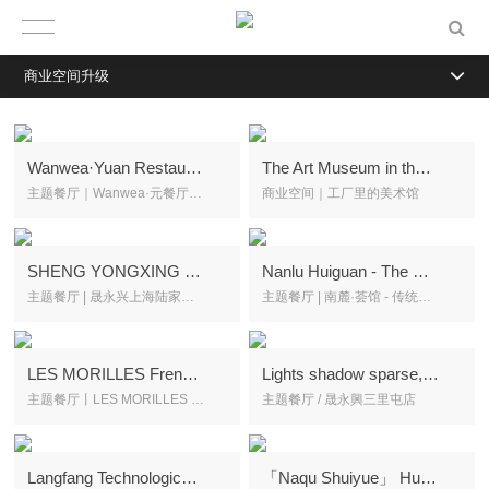
商业空间升级
Wanwea·Yuan Restaurant--The feast of the Taotie after the Shang-Hai Jing
The Art Museum in the factory
主题餐厅｜Wanwea·元餐厅-山海经后饕餮宴
商业空间｜工厂里的美术馆
SHENG YONGXING - Michelin's secret
Nanlu Huiguan - The Modern Expression of Traditions
主题餐厅 | 晟永兴上海陆家嘴店
主题餐厅 | 南麓·荟馆 - 传统当代化系列
LES MORILLES French Restaurant
Lights shadow sparse, reflecting the world is not beautiful
主题餐厅丨LES MORILLES 樂·墨瑞法餐厅
主题餐厅 / 晟永興三里屯店
Langfang Technological Valley Business Clubhouse
「Naqu Shuiyue」 Hutong Quartet in Old Beijing